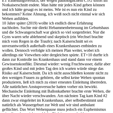
ET Einleitungsversuch, der wegen pathologischem CTG sofort im
Notkaiserschnitt endete. Man hätte mir jedes Kind geben können
und ich hätte gesagt es ist meins. Wie ist es nun ein Kind zu
bekommen? Keine Ahnung, ich weiß noch nicht einmal wie sich
Wehen anfühlen.
10 Jahre später (2019) wollte ich endlich diese Erfahrung
nachholen. Suchte mir direkt Hebammenbetreuung im Geburtshaus
und die Schwangerschaft war gleich so viel sorgenfreier. Nur die
Gyns waren sehr ablehnend und skeptisch (ein Wechsel brachte
mich vom Regen in die Traufe); nach Kaiserschnitt sei es
unverantwortlich außerhalb eines Krankenhauses entbinden zu
wollen. Dennoch verfolgte ich meinen Plan weiter, wobei ich
allerdings nie Vorwehen oder dergleichen spürte. ET+10 durfte ich
dann zur Kontrolle ins Krankenhaus und stand dann vor einem
Gewissenskonflikt. Diesmal wieder: wenig Fruchtwasser, dafür aber
großes Kind und mit jeden Tag den ich warten würde stiege das
Risiko auf Kaiserschnitt. Da ich nicht ausschließen konnte nicht zu
den wenigen Frauen zu gehören, die selbst keine Wehen spontan
produzieren, ließ ich mich zu einer erneuten Einleitung überreden.
Alle natürlichen Anstupsversuche hatten vorher nix bewirkt.
Mechanische Einleitung mit Ballonkatheter brachte erste Wehen, die
über Nacht wieder verschwanden. Am nächsten Tag kam Kind #2
dann zwar eingeleitet im Krankenhaus, aber selbstbestimmt und
natürlich als Wassergeburt zur Welt und wir sind ambulant
geflüchtet. Das Wort Wehenpause muss jedoch ein Euphemismus