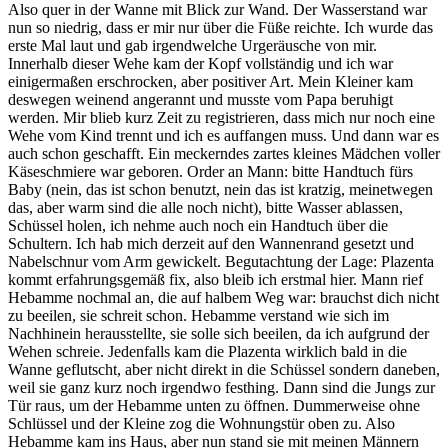
Also quer in der Wanne mit Blick zur Wand. Der Wasserstand war
nun so niedrig, dass er mir nur über die Füße reichte. Ich wurde das
erste Mal laut und gab irgendwelche Urgeräusche von mir.
Innerhalb dieser Wehe kam der Kopf vollständig und ich war
einigermaßen erschrocken, aber positiver Art. Mein Kleiner kam
deswegen weinend angerannt und musste vom Papa beruhigt
werden. Mir blieb kurz Zeit zu registrieren, dass mich nur noch eine
Wehe vom Kind trennt und ich es auffangen muss. Und dann war es
auch schon geschafft. Ein meckerndes zartes kleines Mädchen voller
Käseschmiere war geboren. Order an Mann: bitte Handtuch fürs
Baby (nein, das ist schon benutzt, nein das ist kratzig, meinetwegen
das, aber warm sind die alle noch nicht), bitte Wasser ablassen,
Schüssel holen, ich nehme auch noch ein Handtuch über die
Schultern. Ich hab mich derzeit auf den Wannenrand gesetzt und
Nabelschnur vom Arm gewickelt. Begutachtung der Lage: Plazenta
kommt erfahrungsgemäß fix, also bleib ich erstmal hier. Mann rief
Hebamme nochmal an, die auf halbem Weg war: brauchst dich nicht
zu beeilen, sie schreit schon. Hebamme verstand wie sich im
Nachhinein herausstellte, sie solle sich beeilen, da ich aufgrund der
Wehen schreie. Jedenfalls kam die Plazenta wirklich bald in die
Wanne geflutscht, aber nicht direkt in die Schüssel sondern daneben,
weil sie ganz kurz noch irgendwo festhing. Dann sind die Jungs zur
Tür raus, um der Hebamme unten zu öffnen. Dummerweise ohne
Schlüssel und der Kleine zog die Wohnungstür oben zu. Also
Hebamme kam ins Haus, aber nun stand sie mit meinen Männern