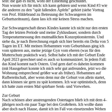
sein: die gab es nicht, wohl der Einleitung geschuldet.
Nun wusste ich für mich: ich kann gebären und wenn Kind #3 wie
die anderen zu den "spät fallenden Äpfeln" gehört (siehe Vortrag
von Prof. Hildebrand zu Betreuung der Schwangeren im
Geburtszeitraum), dann lass ich mir keinen Stress machen.
Zur Schwangerschaft dieses Kindes kannte ich nicht nur den ersten
Tag der letzten Periode und meine Zyklusdauer, sondern durch
Temperaturmessung den mutmaßlichen Konzeptionstermin. Und
siehe da, je nach Berechnung ergab sich hier bereits ein Delta von 5
Tagen im ET. Mit meinen Hebammen vom Geburtshaus ging ich
vom späteren aus, meine jetzige Gyn vom eheren (was für den
Mutterschutz praktisch war). Selbst habe ich mit der Geburt Ende
April 2023 gerechnet und es auch so kommuniziert. In jedem Fall:
das Kind kommt nach Ostern. Und gern darf es daheim kommen
(mit Hausgeburt konnte ich mich sehr gut anfreunden, jetzt wo die
Wohnung entsprechend größer war als früher). Hebammen auf
Rufbereitschaft, aber wenn denn nur die Geburt von allein startet,
dann können sie gern zu spät kommen. Ich war optimistisch, denn
ich hatte zum ersten Mal spürbare Senk- und Vorwehen.
Zur Geburt
Nach schönen aber anstrengenden Ostertagen blieb ich mit dem 4-
jährigen noch ein paar Tage bei den Großeltern. Ich wollte dann
aber doch nach Hause, damit ich im Fall von einsetzenden Wehen