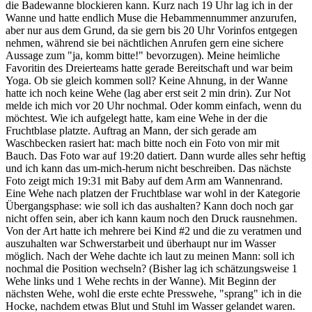
die Badewanne blockieren kann. Kurz nach 19 Uhr lag ich in der
Wanne und hatte endlich Muse die Hebammennummer anzurufen,
aber nur aus dem Grund, da sie gern bis 20 Uhr Vorinfos entgegen
nehmen, während sie bei nächtlichen Anrufen gern eine sichere
Aussage zum "ja, komm bitte!" bevorzugen). Meine heimliche
Favoritin des Dreierteams hatte gerade Bereitschaft und war beim
Yoga. Ob sie gleich kommen soll? Keine Ahnung, in der Wanne
hatte ich noch keine Wehe (lag aber erst seit 2 min drin). Zur Not
melde ich mich vor 20 Uhr nochmal. Oder komm einfach, wenn du
möchtest. Wie ich aufgelegt hatte, kam eine Wehe in der die
Fruchtblase platzte. Auftrag an Mann, der sich gerade am
Waschbecken rasiert hat: mach bitte noch ein Foto von mir mit
Bauch. Das Foto war auf 19:20 datiert. Dann wurde alles sehr heftig
und ich kann das um-mich-herum nicht beschreiben. Das nächste
Foto zeigt mich 19:31 mit Baby auf dem Arm am Wannenrand.
Eine Wehe nach platzen der Fruchtblase war wohl in der Kategorie
Übergangsphase: wie soll ich das aushalten? Kann doch noch gar
nicht offen sein, aber ich kann kaum noch den Druck rausnehmen.
Von der Art hatte ich mehrere bei Kind #2 und die zu veratmen und
auszuhalten war Schwerstarbeit und überhaupt nur im Wasser
möglich. Nach der Wehe dachte ich laut zu meinen Mann: soll ich
nochmal die Position wechseln? (Bisher lag ich schätzungsweise 1
Wehe links und 1 Wehe rechts in der Wanne). Mit Beginn der
nächsten Wehe, wohl die erste echte Presswehe, "sprang" ich in die
Hocke, nachdem etwas Blut und Stuhl im Wasser gelandet waren.