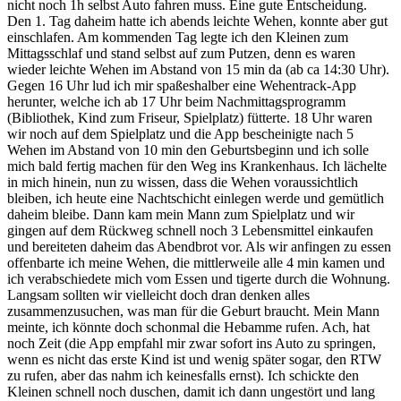
nicht noch 1h selbst Auto fahren muss. Eine gute Entscheidung.
Den 1. Tag daheim hatte ich abends leichte Wehen, konnte aber gut
einschlafen. Am kommenden Tag legte ich den Kleinen zum
Mittagsschlaf und stand selbst auf zum Putzen, denn es waren
wieder leichte Wehen im Abstand von 15 min da (ab ca 14:30 Uhr).
Gegen 16 Uhr lud ich mir spaßeshalber eine Wehentrack-App
herunter, welche ich ab 17 Uhr beim Nachmittagsprogramm
(Bibliothek, Kind zum Friseur, Spielplatz) fütterte. 18 Uhr waren
wir noch auf dem Spielplatz und die App bescheinigte nach 5
Wehen im Abstand von 10 min den Geburtsbeginn und ich solle
mich bald fertig machen für den Weg ins Krankenhaus. Ich lächelte
in mich hinein, nun zu wissen, dass die Wehen voraussichtlich
bleiben, ich heute eine Nachtschicht einlegen werde und gemütlich
daheim bleibe. Dann kam mein Mann zum Spielplatz und wir
gingen auf dem Rückweg schnell noch 3 Lebensmittel einkaufen
und bereiteten daheim das Abendbrot vor. Als wir anfingen zu essen
offenbarte ich meine Wehen, die mittlerweile alle 4 min kamen und
ich verabschiedete mich vom Essen und tigerte durch die Wohnung.
Langsam sollten wir vielleicht doch dran denken alles
zusammenzusuchen, was man für die Geburt braucht. Mein Mann
meinte, ich könnte doch schonmal die Hebamme rufen. Ach, hat
noch Zeit (die App empfahl mir zwar sofort ins Auto zu springen,
wenn es nicht das erste Kind ist und wenig später sogar, den RTW
zu rufen, aber das nahm ich keinesfalls ernst). Ich schickte den
Kleinen schnell noch duschen, damit ich dann ungestört und lang