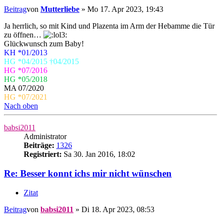
Beitrag
von
Mutterliebe
»
Mo 17. Apr 2023, 19:43
Ja herrlich, so mit Kind und Plazenta im Arm der Hebamme die Tür
zu öffnen…
Glückwunsch zum Baby!
KH *01/2013
HG *04/2015 †04/2015
HG *07/2016
HG *05/2018
MA 07/2020
HG *07/2021
Nach oben
babsi2011
Administrator
Beiträge:
1326
Registriert:
Sa 30. Jan 2016, 18:02
Re: Besser konnt ichs mir nicht wünschen
Zitat
Beitrag
von
babsi2011
»
Di 18. Apr 2023, 08:53