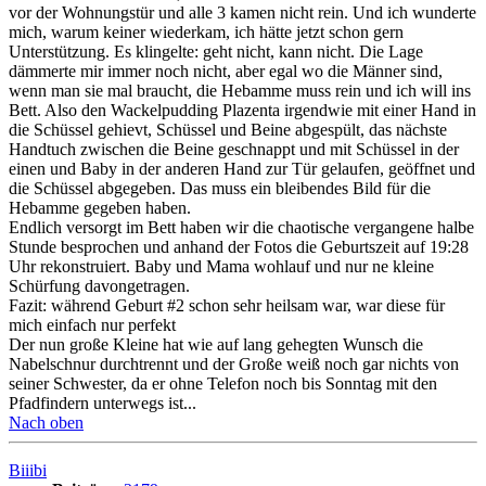
vor der Wohnungstür und alle 3 kamen nicht rein. Und ich wunderte
mich, warum keiner wiederkam, ich hätte jetzt schon gern
Unterstützung. Es klingelte: geht nicht, kann nicht. Die Lage
dämmerte mir immer noch nicht, aber egal wo die Männer sind,
wenn man sie mal braucht, die Hebamme muss rein und ich will ins
Bett. Also den Wackelpudding Plazenta irgendwie mit einer Hand in
die Schüssel gehievt, Schüssel und Beine abgespült, das nächste
Handtuch zwischen die Beine geschnappt und mit Schüssel in der
einen und Baby in der anderen Hand zur Tür gelaufen, geöffnet und
die Schüssel abgegeben. Das muss ein bleibendes Bild für die
Hebamme gegeben haben.
Endlich versorgt im Bett haben wir die chaotische vergangene halbe
Stunde besprochen und anhand der Fotos die Geburtszeit auf 19:28
Uhr rekonstruiert. Baby und Mama wohlauf und nur ne kleine
Schürfung davongetragen.
Fazit: während Geburt #2 schon sehr heilsam war, war diese für
mich einfach nur perfekt
Der nun große Kleine hat wie auf lang gehegten Wunsch die
Nabelschnur durchtrennt und der Große weiß noch gar nichts von
seiner Schwester, da er ohne Telefon noch bis Sonntag mit den
Pfadfindern unterwegs ist...
Nach oben
Biiibi