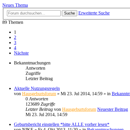
Neues Thema
Erweiterte Suche
Suche
89 Themen
1
2
3
4
Nächste
Bekanntmachungen
Antworten
Zugriffe
Letzter Beitrag
Aktuelle Nutzungsregeln
von
Hausgeburtsforum
» Mi 23. Jul 2014, 14:59 » in
Bekanntm
0
Antworten
123689
Zugriffe
Letzter Beitrag
von
Hausgeburtsforum
Neuester Beitrag
Mi 23. Jul 2014, 14:59
Geburtsbericht einstellen *bitte ALLE vorher lesen*
von
NIKE
» Fr 4. Okt 2013, 11:20 » in
Bekanntmachungen