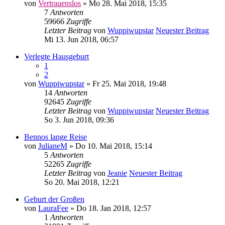
von
Vertrauenslos
» Mo 28. Mai 2018, 15:35
7
Antworten
59666
Zugriffe
Letzter Beitrag
von
Wuppiwupstar
Neuester Beitrag
Mi 13. Jun 2018, 06:57
Verlegte Hausgeburt
1
2
von
Wuppiwupstar
» Fr 25. Mai 2018, 19:48
14
Antworten
92645
Zugriffe
Letzter Beitrag
von
Wuppiwupstar
Neuester Beitrag
So 3. Jun 2018, 09:36
Bennos lange Reise
von
JulianeM
» Do 10. Mai 2018, 15:14
5
Antworten
52265
Zugriffe
Letzter Beitrag
von
Jeanie
Neuester Beitrag
So 20. Mai 2018, 12:21
Geburt der Großen
von
LauraFee
» Do 18. Jan 2018, 12:57
1
Antworten