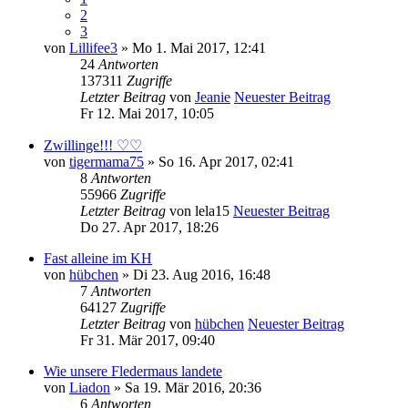
2
3
von
Lillifee3
» Mo 1. Mai 2017, 12:41
24
Antworten
137311
Zugriffe
Letzter Beitrag
von
Jeanie
Neuester Beitrag
Fr 12. Mai 2017, 10:05
Zwillinge!!! ♡♡
von
tigermama75
» So 16. Apr 2017, 02:41
8
Antworten
55966
Zugriffe
Letzter Beitrag
von
lela15
Neuester Beitrag
Do 27. Apr 2017, 18:26
Fast alleine im KH
von
hübchen
» Di 23. Aug 2016, 16:48
7
Antworten
64127
Zugriffe
Letzter Beitrag
von
hübchen
Neuester Beitrag
Fr 31. Mär 2017, 09:40
Wie unsere Fledermaus landete
von
Liadon
» Sa 19. Mär 2016, 20:36
6
Antworten