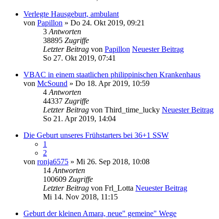
Verlegte Hausgeburt, ambulant
von
Papillon
» Do 24. Okt 2019, 09:21
3
Antworten
38895
Zugriffe
Letzter Beitrag
von
Papillon
Neuester Beitrag
So 27. Okt 2019, 07:41
VBAC in einem staatlichen philippinischen Krankenhaus
von
McSound
» Do 18. Apr 2019, 10:59
4
Antworten
44337
Zugriffe
Letzter Beitrag
von
Third_time_lucky
Neuester Beitrag
So 21. Apr 2019, 14:04
Die Geburt unseres Frühstarters bei 36+1 SSW
1
2
von
ronja6575
» Mi 26. Sep 2018, 10:08
14
Antworten
100609
Zugriffe
Letzter Beitrag
von
Frl_Lotta
Neuester Beitrag
Mi 14. Nov 2018, 11:15
Geburt der kleinen Amara, neue" gemeine" Wege