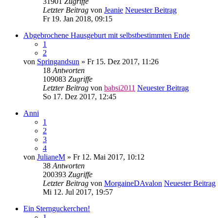
31901
Zugriffe
Letzter Beitrag
von
Jeanie
Neuester Beitrag
Fr 19. Jan 2018, 09:15
Abgebrochene Hausgeburt mit selbstbestimmten Ende
1
2
von
Springandsun
» Fr 15. Dez 2017, 11:26
18
Antworten
109083
Zugriffe
Letzter Beitrag
von
babsi2011
Neuester Beitrag
So 17. Dez 2017, 12:45
Anni
1
2
3
4
von
JulianeM
» Fr 12. Mai 2017, 10:12
38
Antworten
200393
Zugriffe
Letzter Beitrag
von
MorgaineDAvalon
Neuester Beitrag
Mi 12. Jul 2017, 19:57
Ein Sternguckerchen!
1