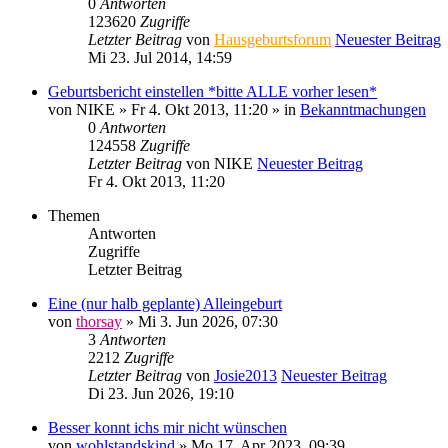
0
Antworten
123620
Zugriffe
Letzter Beitrag
von
Hausgeburtsforum
Neuester Beitrag
Mi 23. Jul 2014, 14:59
Geburtsbericht einstellen *bitte ALLE vorher lesen*
von
NIKE
» Fr 4. Okt 2013, 11:20 » in
Bekanntmachungen
0
Antworten
124558
Zugriffe
Letzter Beitrag
von
NIKE
Neuester Beitrag
Fr 4. Okt 2013, 11:20
Themen
Antworten
Zugriffe
Letzter Beitrag
Eine (nur halb geplante) Alleingeburt
von
thorsay
» Mi 3. Jun 2026, 07:30
3
Antworten
2212
Zugriffe
Letzter Beitrag
von
Josie2013
Neuester Beitrag
Di 23. Jun 2026, 19:10
Besser konnt ichs mir nicht wünschen
von
wohlstandskind
» Mo 17. Apr 2023, 09:39