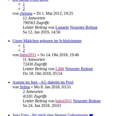
1
2
von
chrisma
» Di 1. Mai 2012, 19:25
12
Antworten
790563
Zugriffe
Letzter Beitrag
von
Luggele
Neuester Beitrag
Sa 12. Jan 2019, 14:56
Unser Mädchen geboren im Schlafzimmer
1
2
von
babsi2011
» So 14. Okt 2018, 19:46
11
Antworten
72430
Zugriffe
Letzter Beitrag
von
Lilith
Neuester Beitrag
Do 18. Okt 2018, 05:54
August im Juni - AG daheim im Pool
von
Selma
» Mo 8. Jan 2018, 03:31
2
Antworten
41181
Zugriffe
Letzter Beitrag
von
babsi2011
Neuester Beitrag
So 24. Jun 2018, 20:03
Juna Erna - für mich eine längere Geburtsreise ❤️