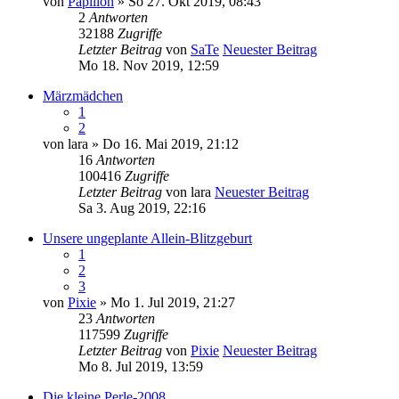
von
Papillon
» So 27. Okt 2019, 08:43
2
Antworten
32188
Zugriffe
Letzter Beitrag
von
SaTe
Neuester Beitrag
Mo 18. Nov 2019, 12:59
Märzmädchen
1
2
von
lara
» Do 16. Mai 2019, 21:12
16
Antworten
100416
Zugriffe
Letzter Beitrag
von
lara
Neuester Beitrag
Sa 3. Aug 2019, 22:16
Unsere ungeplante Allein-Blitzgeburt
1
2
3
von
Pixie
» Mo 1. Jul 2019, 21:27
23
Antworten
117599
Zugriffe
Letzter Beitrag
von
Pixie
Neuester Beitrag
Mo 8. Jul 2019, 13:59
Die kleine Perle-2008