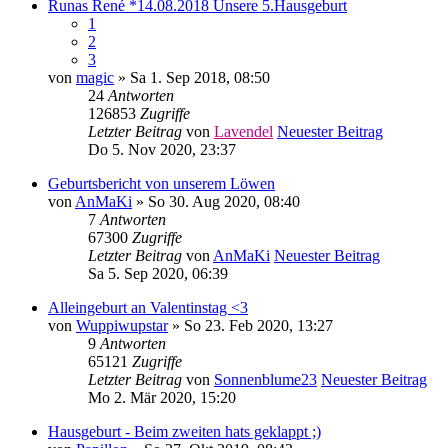
Runas René *14.08.2018 Unsere 5.Hausgeburt
1
2
3
von
magic
» Sa 1. Sep 2018, 08:50
24
Antworten
126853
Zugriffe
Letzter Beitrag
von
Lavendel
Neuester Beitrag
Do 5. Nov 2020, 23:37
Geburtsbericht von unserem Löwen
von
AnMaKi
» So 30. Aug 2020, 08:40
7
Antworten
67300
Zugriffe
Letzter Beitrag
von
AnMaKi
Neuester Beitrag
Sa 5. Sep 2020, 06:39
Alleingeburt an Valentinstag <3
von
Wuppiwupstar
» So 23. Feb 2020, 13:27
9
Antworten
65121
Zugriffe
Letzter Beitrag
von
Sonnenblume23
Neuester Beitrag
Mo 2. Mär 2020, 15:20
Hausgeburt - Beim zweiten hats geklappt ;)