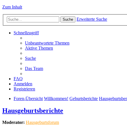
Zum Inhalt
Erweiterte Suche
Suche
Schnellzugriff
Unbeantwortete Themen
Aktive Themen
Suche
Das Team
FAQ
Anmelden
Registrieren
Foren-Übersicht
Willkommen!
Geburtsberichte
Hausgeburtsber
Hausgeburtsberichte
Moderator:
Hausgeburtsforum