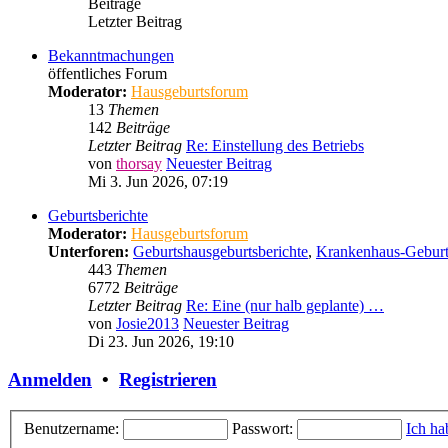
Beiträge
Letzter Beitrag
Bekanntmachungen
öffentliches Forum
Moderator:
Hausgeburtsforum
13
Themen
142
Beiträge
Letzter Beitrag
Re: Einstellung des Betriebs
von
thorsay
Neuester Beitrag
Mi 3. Jun 2026, 07:19
Geburtsberichte
Moderator:
Hausgeburtsforum
Unterforen:
Geburtshausgeburtsberichte
,
Krankenhaus-Geburt
443
Themen
6772
Beiträge
Letzter Beitrag
Re: Eine (nur halb geplante) …
von
Josie2013
Neuester Beitrag
Di 23. Jun 2026, 19:10
Anmelden
•
Registrieren
Benutzername:
Passwort:
Ich ha