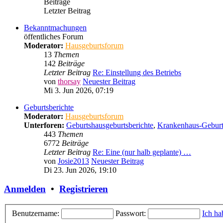
Beiträge
Letzter Beitrag
Bekanntmachungen
öffentliches Forum
Moderator:
Hausgeburtsforum
13
Themen
142
Beiträge
Letzter Beitrag
Re: Einstellung des Betriebs
von
thorsay
Neuester Beitrag
Mi 3. Jun 2026, 07:19
Geburtsberichte
Moderator:
Hausgeburtsforum
Unterforen:
Geburtshausgeburtsberichte
,
Krankenhaus-Geburt
443
Themen
6772
Beiträge
Letzter Beitrag
Re: Eine (nur halb geplante) …
von
Josie2013
Neuester Beitrag
Di 23. Jun 2026, 19:10
Anmelden
•
Registrieren
Benutzername:
Passwort:
Ich ha