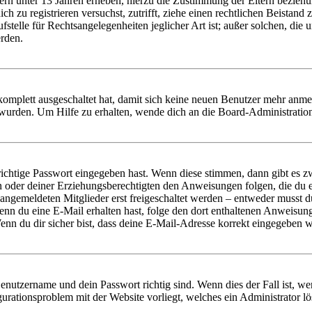
ern unter 13 Jahren erheben, hierzu die Zustimmung der Eltern bezieh
dich zu registrieren versuchst, zutrifft, ziehe einen rechtlichen Beista
stelle für Rechtsangelegenheiten jeglicher Art ist; außer solchen, die
erden.
 komplett ausgeschaltet hat, damit sich keine neuen Benutzer mehr anm
 wurden. Um Hilfe zu erhalten, wende dich an die Board-Administratio
richtige Passwort eingegeben hast. Wenn diese stimmen, dann gibt es
ern oder deiner Erziehungsberechtigten den Anweisungen folgen, die du e
 angemeldeten Mitglieder erst freigeschaltet werden – entweder musst du
. Wenn du eine E-Mail erhalten hast, folge den dort enthaltenen Anweis
nn du dir sicher bist, dass deine E-Mail-Adresse korrekt eingegeben w
Benutzername und dein Passwort richtig sind. Wenn dies der Fall ist, w
igurationsproblem mit der Website vorliegt, welches ein Administrator l