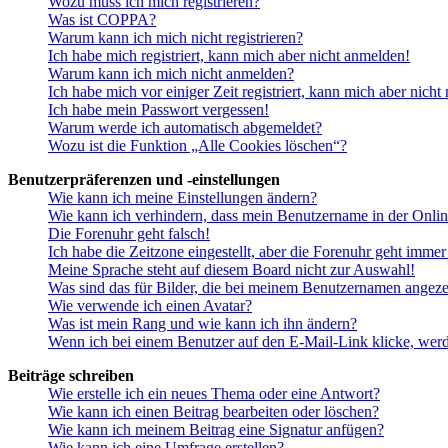
Wozu muss ich mich registrieren?
Was ist COPPA?
Warum kann ich mich nicht registrieren?
Ich habe mich registriert, kann mich aber nicht anmelden!
Warum kann ich mich nicht anmelden?
Ich habe mich vor einiger Zeit registriert, kann mich aber nich
Ich habe mein Passwort vergessen!
Warum werde ich automatisch abgemeldet?
Wozu ist die Funktion „Alle Cookies löschen“?
Benutzerpräferenzen und -einstellungen
Wie kann ich meine Einstellungen ändern?
Wie kann ich verhindern, dass mein Benutzername in der Onlin
Die Forenuhr geht falsch!
Ich habe die Zeitzone eingestellt, aber die Forenuhr geht immer
Meine Sprache steht auf diesem Board nicht zur Auswahl!
Was sind das für Bilder, die bei meinem Benutzernamen angez
Wie verwende ich einen Avatar?
Was ist mein Rang und wie kann ich ihn ändern?
Wenn ich bei einem Benutzer auf den E-Mail-Link klicke, werd
Beiträge schreiben
Wie erstelle ich ein neues Thema oder eine Antwort?
Wie kann ich einen Beitrag bearbeiten oder löschen?
Wie kann ich meinem Beitrag eine Signatur anfügen?
Wie kann ich eine Umfrage erstellen?