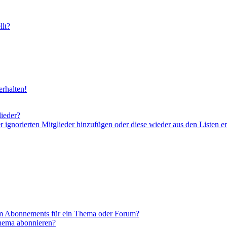
lt?
rhalten!
lieder?
er ignorierten Mitglieder hinzufügen oder diese wieder aus den Listen e
em Abonnements für ein Thema oder Forum?
Thema abonnieren?