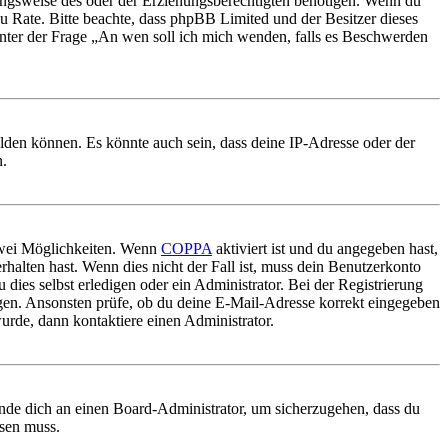
ungsweise des oder der Erziehungsberechtigten benötigen. Wenn du
nd zu Rate. Bitte beachte, dass phpBB Limited und der Besitzer dieses
 unter der Frage „An wen soll ich mich wenden, falls es Beschwerden
elden können. Es könnte auch sein, dass deine IP-Adresse oder der
n.
 zwei Möglichkeiten. Wenn
COPPA
aktiviert ist und du angegeben hast,
rhalten hast. Wenn dies nicht der Fall ist, muss dein Benutzerkonto
 dies selbst erledigen oder ein Administrator. Bei der Registrierung
ungen. Ansonsten prüfe, ob du deine E-Mail-Adresse korrekt eingegeben
urde, dann kontaktiere einen Administrator.
ende dich an einen Board-Administrator, um sicherzugehen, dass du
ösen muss.