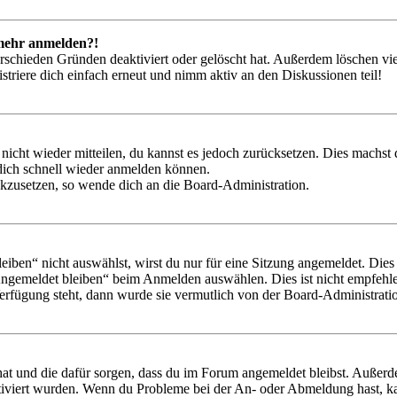
t mehr anmelden?!
rschieden Gründen deaktiviert oder gelöscht hat. Außerdem löschen vie
triere dich einfach erneut und nimm aktiv an den Diskussionen teil!
 nicht wieder mitteilen, du kannst es jedoch zurücksetzen. Dies machs
 dich schnell wieder anmelden können.
ückzusetzen, so wende dich an die Board-Administration.
en“ nicht auswählst, wirst du nur für eine Sitzung angemeldet. Dies
Angemeldet bleiben“ beim Anmelden auswählen. Dies ist nicht empfehle
Verfügung steht, dann wurde sie vermutlich von der Board-Administratio
 hat und die dafür sorgen, dass du im Forum angemeldet bleibst. Außer
tiviert wurden. Wenn du Probleme bei der An- oder Abmeldung hast, ka